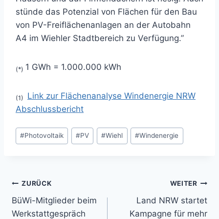
stünde das Potenzial von Flächen für den Bau
von PV-Freiflächenanlagen an der Autobahn
A4 im Wiehler Stadtbereich zu Verfügung.”
1 GWh = 1.000.000 kWh
(*)
Link zur Flächenanalyse Windenergie NRW
(1)
Abschlussbericht
Schlagworte:
#
Photovoltaik
#
PV
#
Wiehl
#
Windenergie
Beitrags-
ZURÜCK
WEITER
BüWi-Mitglieder beim
Land NRW startet
Navigation
Werkstattgespräch
Kampagne für mehr