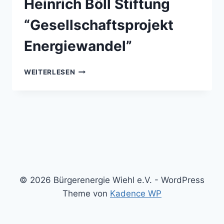
Heinrich Böll Stiftung
“Gesellschaftsprojekt
Energiewandel”
DIGITALE
WEITERLESEN
LIVEÜBERTRAGUNG
EINER
KONFERENZ
DER
HEINRICH
BÖLL
STIFTUNG
“GESELLSCHAFTSPROJEKT
ENERGIEWANDEL”
© 2026 Bürgerenergie Wiehl e.V. - WordPress
Theme von
Kadence WP