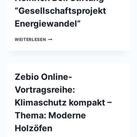
“Gesellschaftsprojekt
Energiewandel”
DIGITALE
WEITERLESEN
LIVEÜBERTRAGUNG
EINER
KONFERENZ
DER
HEINRICH
Zebio Online-
BÖLL
STIFTUNG
Vortragsreihe:
“GESELLSCHAFTSPROJEKT
ENERGIEWANDEL”
Klimaschutz kompakt –
Thema: Moderne
Holzöfen