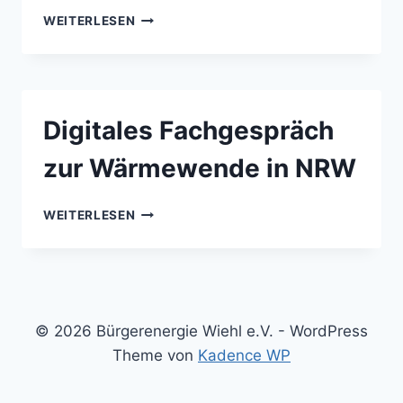
ZEBIO
WEITERLESEN
ONLINE-
VORTRAGSREIHE:
KLIMASCHUTZ
KOMPAKT
–
Digitales Fachgespräch
THEMA:
MODERNE
zur Wärmewende in NRW
HOLZÖFEN
DIGITALES
WEITERLESEN
FACHGESPRÄCH
ZUR
WÄRMEWENDE
IN
NRW
© 2026 Bürgerenergie Wiehl e.V. - WordPress
Theme von
Kadence WP